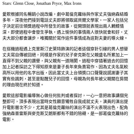
Stars: Glenn Close, Jonathan Pryce, Max Irons
愛欺根據同名暢銷小說改編，劇中葛倫克蘿絲與作家丈夫強納森結婚
多年，深夜他們接到電話丈夫即將領取諾貝爾文學家，一家人包括兒
子決定前往領獎過程中所發生的故事，從開頭就表現出兩人鶼鰈情
深，即使過程中會發生爭執，遇上愉快的事情兩人很快就會和好，丈
夫大部分都會讓步，唯獨關於寫作這件事情成為這對夫妻的導火線。
在搭機過程遇上克里斯汀史萊特飾演的記者這個穿針引線的男人想替
丈夫寫自傳被回絕，同樣是作家的兒子麥克斯在父親盛名所累加上一
直得不到父親的讚譽，與父親有一道隔閡。過程中穿插著過去的回憶
加上記者採訪之下得知原來是妻子長年來負責寫作、因為丈夫名氣較
高所以用他的名字出版，因此當丈夫上台領獎口口聲聲說感謝妻子其
實有些諷刺，甚至是點醒兒子的回憶，母親為何長年被父親關在房間
的理由現在終於知道。
愛欺這部電影編導無心做任何批判或者探討，一心一意把故事講個完
整即可，頂多表現出當時女性願意犧牲自我成就丈夫，演員的演出提
升電影層次不少，尤其是葛倫克蘿絲的演出不溫不火表現出色，配角
強納森普雷斯與麥克斯艾朗斯都有不錯的陪襯，是一部葛倫克蘿絲的
電影。