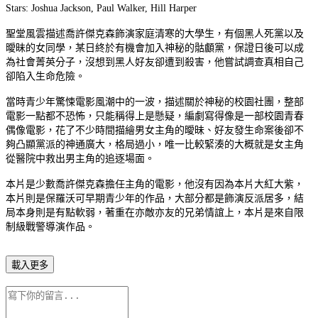
Stars: Joshua Jackson, Paul Walker, Hill Harper
聖堂風雲描述喬許傑克森飾演家庭清寒的大學生，有個黑人死黨以及
曖昧的女同學，某日終於有機會加入神秘的骷顱黨，保證日後可以成
為社會菁英分子，沒想到黑人好友卻遭到殺害，他嘗試調查真相自己
卻陷入生命危險。
當時青少年驚悚電影風潮中的一波，描述關於神秘的校園社團，整部
電影一點都不恐怖，只能稱得上是懸疑，編劇寫得像是一部校園青春
偶像電影，花了不少時間描繪男女主角的曖昧、好友發生命案後卻不
夠凸顯黨派的神通廣大，格局過小，唯一比較緊湊的大概就是女主角
從醫院中救出男主角的追逐場面。
本片是少數喬許傑克森擔任主角的電影，他沒有因為本片大紅大紫，
本片則是保羅沃可早期青少年的作品，大部分都是飾演反派居多，結
局本身則是有點軟弱，著重在亦敵亦友的兄弟情誼上，本片是來自限
制級戰警導演作品。
載入更多