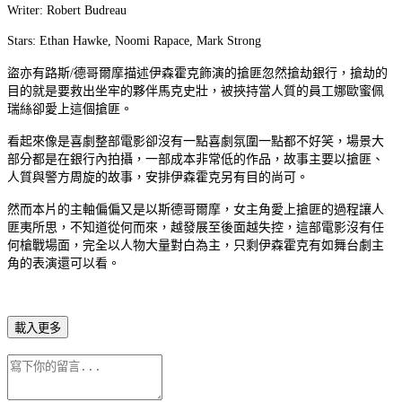
Writer: Robert Budreau
Stars: Ethan Hawke, Noomi Rapace, Mark Strong
盜亦有路斯/德哥爾摩描述伊森霍克飾演的搶匪忽然搶劫銀行，搶劫的
目的就是要救出坐牢的夥伴馬克史壯，被挾持當人質的員工娜歐蜜佩
瑞絲卻愛上這個搶匪。
看起來像是喜劇整部電影卻沒有一點喜劇氛圍一點都不好笑，場景大
部分都是在銀行內拍攝，一部成本非常低的作品，故事主要以搶匪、
人質與警方周旋的故事，安排伊森霍克另有目的尚可。
然而本片的主軸偏偏又是以斯德哥爾摩，女主角愛上搶匪的過程讓人
匪夷所思，不知道從何而來，越發展至後面越失控，這部電影沒有任
何槍戰場面，完全以人物大量對白為主，只剩伊森霍克有如舞台劇主
角的表演還可以看。
載入更多