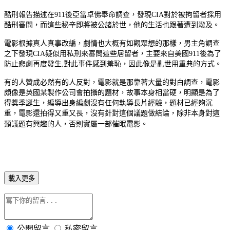
酷刑報告描述在911後亞當卓佛奉命調查，發現CIA對於被拘留者採用
酷刑審問，而這些秘辛即將被公諸於世，他的生活也跟著遭到潑及。
電影根據真人真事改編，劇情也大概有如觀眾想的那樣，男主角調查
之下發現CIA疑似用私刑來審問這些居留者，主要來自美國911後為了
防止悲劇再度發生,對此事件感到羞恥，因此像是亂世用重典的方式。
有的人贊成必然有的人反對，電影就是那靠著大量的對白調查，電影
頗像是英國某製作公司會拍攝的題材，故事本身相當硬，明顯是為了
得獎季誕生，編導出身編劇沒有任何執導長片經驗，題材已經夠沉
重，電影還拍得又重又長，沒有針對這個議題做結論，除非本身對這
類議題有興趣的人，否則實屬一部催眠電影。
載入更多
公開留言
私密留言