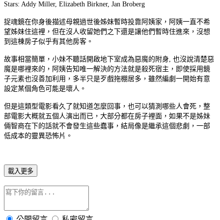
Stars: Addy Miller, Elizabeth Birkner, Jan Broberg
捉魂鏡在你身後描述母親過世後姊妹暫時投靠阿姨家，阿姨一直不希
望姊妹住這裡，但在沒人收留她們之下還是讓他們暫時住進來，沒想
到這棟房子似乎有其他房客。
故事相當簡單，小妹不聽話開啟地下室成為惡魔的附身, 也沒說清楚惡
魔是哪裡來的，阿姨告知唯一解決的方法就是殺死宿主，即使採用鏡
子元素也沒善加利用，多半只是歹戲拖棚居多，雖然編劇一開始有意
設定某個角色可能是壞人。
但是這類型電影看久了就知道怎麼回事，也可以猜測哪些人會死，整
部電影大概就五個人演出而已，大部分都在房子裡面，如果不是姊妹
倆智商在下的話就不會發生這些蠢事，結局像是繼承這個悲劇，一部
低成本的靈異恐怖片。
載入更多
公開留言
私密留言