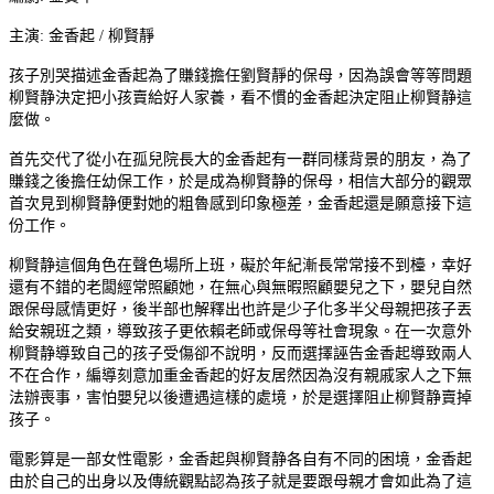
主演: 金香起 / 柳賢靜
孩子別哭描述金香起為了賺錢擔任劉賢靜的保母，因為誤會等等問題
柳賢静決定把小孩賣給好人家養，看不慣的金香起決定阻止柳賢静這
麼做。
首先交代了從小在孤兒院長大的金香起有一群同樣背景的朋友，為了
賺錢之後擔任幼保工作，於是成為柳賢静的保母，相信大部分的觀眾
首次見到柳賢静便對她的粗魯感到印象極差，金香起還是願意接下這
份工作。
柳賢静這個角色在聲色場所上班，礙於年紀漸長常常接不到檯，幸好
還有不錯的老闆經常照顧她，在無心與無暇照顧嬰兒之下，嬰兒自然
跟保母感情更好，後半部也解釋出也許是少子化多半父母親把孩子丟
給安親班之類，導致孩子更依賴老師或保母等社會現象。在一次意外
柳賢静導致自己的孩子受傷卻不說明，反而選擇誣告金香起導致兩人
不在合作，編導刻意加重金香起的好友居然因為沒有親戚家人之下無
法辦喪事，害怕嬰兒以後遭遇這樣的處境，於是選擇阻止柳賢静賣掉
孩子。
電影算是一部女性電影，金香起與柳賢静各自有不同的困境，金香起
由於自己的出身以及傳統觀點認為孩子就是要跟母親才會如此為了這