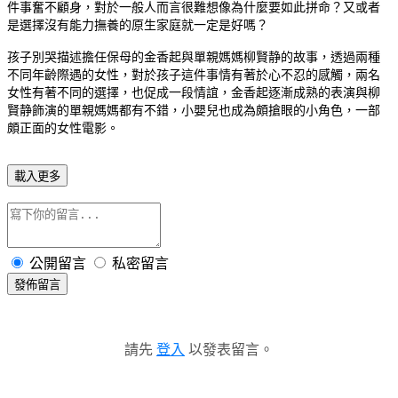
件事奮不顧身，對於一般人而言很難想像為什麼要如此拼命？又或者
是選擇沒有能力撫養的原生家庭就一定是好嗎？
孩子別哭描述擔任保母的金香起與單親媽媽柳賢静的故事，透過兩種
不同年齡際遇的女性，對於孩子這件事情有著於心不忍的感觸，兩名
女性有著不同的選擇，也促成一段情誼，金香起逐漸成熟的表演與柳
賢静飾演的單親媽媽都有不錯，小嬰兒也成為頗搶眼的小角色，一部
頗正面的女性電影。
載入更多
公開留言
私密留言
發佈留言
請先
登入
以發表留言。