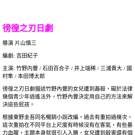
徬徨之刃日劇
導演 片山慎三
編劇: 吉田紀子
主演: 竹野内豐 / 石田百合子 / 井上瑞稀 / 三浦貴大 / 國
村隼 / 本田博太郎
徬徨之刃日劇描述竹野內豐的女兒遭到姦殺，礙於法律
幾個青少年逍遙法外，竹野內豐決定用自己的方法來解
決這些屁孩。
根據東野圭吾同名暢銷小說改編，過去有重拍過幾次，
這次重拍在不同平台上尺度有時候沒有在客氣，有些暴
力血腥，主題本身就很引人入勝，女兒遭到殺害還有個