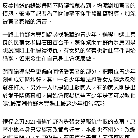
反覆播送的錄影帶時不時讓觀眾看到，增添對加害者的
憤怒，安排了記者為了閱讀率不擇手段亂寫報導，加深
被害者家屬的痛苦。
一路上竹野內豐到處尋找躲藏的青少年，過程中遇上善
良的民宿女老闆石田百合子，選擇幫助竹野內豐原因是
想試圖阻止他繼續復仇，有女兒的警察也對此事件開始
猶豫，如果發生在自己身上會怎麼做。
然而編導似乎更偏向同情受害者的部分，把兩位青少年
刻劃成定時炸彈，其中一名少年無法忍受女友碎念忽然
發狂打人，另外一人也是如此對家人，有的家人則是出
於愛子隱瞞真相，開始會懷疑這些青少年是否可以教化
嗎?最高潮竹野內豐遇上最惡少年相當精彩。
徬徨之刃2021描述竹野內豐替女兒報仇雪恨的故事，原
著小說本身只要認真改都會好看，本劇也不例外，改編
的頗具張力，竹野內豐、石田百合子等人表演可圈可