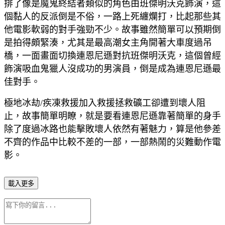
排了像是魔鬼終結者類似的角色由班傑明沃克飾演，這
個黏人的反派倒是不俗，一路上死纏爛打，比起那些其
他電影軟弱的對手強勁不少。故事雖然簡單可以預期倒
是拍得頗緊湊，尤其是最高潮女主角開著大車度過吊
橋，一面畫面切換連恩尼遜對抗班傑明沃克，這個曾經
飾演吸血鬼獵人沒成功的男演員，倒是成為連恩尼遜最
佳對手。
極地冰劫/疾凍救援加入救援拯救礦工卻遭到壞人阻
止，故事簡單明瞭，就是要看連恩尼遜靠著簡單的身手
除了度過冰路也能擊敗壞人依然有著魅力，算是他參差
不齊的作品中比較不差的一部，一部熱鬧的災難動作電
影。
載入更多