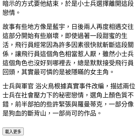
暗示的方式要他結束，於是小士兵選擇離開這段
戀情。
故事有些地方像是藍宇，日後兩人再度相遇交往
這部分開始有些崩壞，即使過著一段甜蜜的生
活，飛行員經常因為許多因素很快就斬斷這段關
係，讓飛行員這個角色相當惹人厭，雖然小士兵
這個角色也沒好到哪裡去，總是默默接受飛行員
回頭，其實最可憐的是被隱瞞的女主角。
士兵與軍官 浴火鳥根據真實事件改編，描述兩位
士兵在社會壓力下的秘密戀情，選角上顏色質不
錯，前半部拍的些許緊張與羅曼蒂克，一部分像
是狗血的斷背山，一部尚可的作品。
載入更多