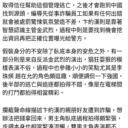
取得信任幫助這個管理逃亡，之後才會跑到中國
找到源頭，編導先從事詐騙員工如果有任何出錯
就會被處罰驚悚氣氛營造不差，卞約漢則是靠著
智慧認識主管金武烈，過程中則是要找到機會挖
出資訊再把正確位置曝光給警方。
假裝身分的不安除了臥底本身的安危之外，有一
部分則是來自反派金武烈的演出，猖狂耍狠的模
樣表演不俗，過程中也參雜小小的笑點尤其是李
珠煐 趙在允的角色頗逗趣，順便調侃一下強國，
後半部的逃亡與追逐都拍得不錯，像是在電梯間
的打鬥都拍得相當精彩。
攔截聲命線描述卞約漢的親朋好友遭到詐騙，想
辦法把錢拿回來，男主角臥底過程拍得頗緊張，
步調本身也相當緊湊流暢，雙男主角表演都不