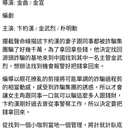
導演: 金曲 / 金宣
編劇
主演: 卞約漢 / 金武烈 / 朴明勳
攔截聲命線描述卞約漢的妻子跟同事都被詐騙集
團騙了好幾千萬，為了拿回拿些錢，他決定找回
源頭詐騙的基地來到中國找到其中一名主管金武
烈，想辦法找到機會報警好把錢拿回來。
編導以眼花撩亂的剪接將可能單調的詐騙過程剪
的相當動感，感受到詐騙集團的誘惑，所以才會
讓女主角跟同事一口氣可以騙這麼多人跟錢財，
卞約漢剛好過去曾從事警察工作，所以決定要把
錢拿回來。
從找到一個小咖到當地一個管理，將計就計臥底