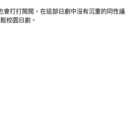
也會打打鬧鬧，在這部日劇中沒有沉重的同性議
輕鬆校園日劇。