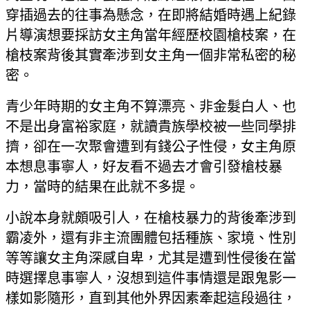
穿插過去的往事為懸念，在即將結婚時遇上紀錄
片導演想要採訪女主角當年經歷校園槍枝案，在
槍枝案背後其實牽涉到女主角一個非常私密的秘
密。
青少年時期的女主角不算漂亮、非金髮白人、也
不是出身富裕家庭，就讀貴族學校被一些同學排
擠，卻在一次聚會遭到有錢公子性侵，女主角原
本想息事寧人，好友看不過去才會引發槍枝暴
力，當時的結果在此就不多提。
小說本身就頗吸引人，在槍枝暴力的背後牽涉到
霸凌外，還有非主流團體包括種族、家境、性別
等等讓女主角深感自卑，尤其是遭到性侵後在當
時選擇息事寧人，沒想到這件事情還是跟鬼影一
樣如影隨形，直到其他外界因素牽起這段過往，