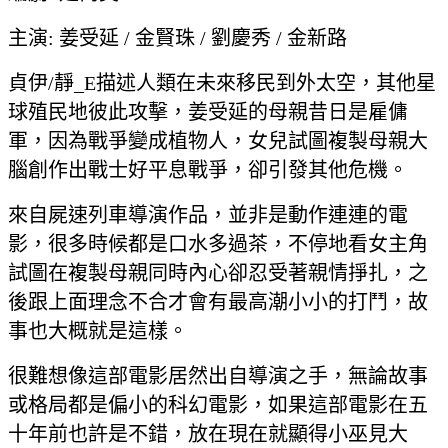
主演: 姜受延 / 金賢珠 / 劉慶秀 / 金新路
貞伊/靜_E描述人類在未來移民到外太空，其他星
球殖民地彼此攻擊，姜受延的母親昔日是雇傭
軍，因為戰爭變成植物人，女兒試圖複製母親大
腦創作出戰士好平息戰爭，卻引發其他危機。
來自屍速列車導演作品，並非是動作連連的電
影，很多時候都是口水多過茶，不停地看女主角
試圖在複製母親同時內心卻忍受著親情掙扎，之
後跟上面理念不合才會有最高潮小小的打鬥，故
事也大概就是這樣。
很難想像這部電影居然出自導演之手，無論故事
或格局都是偏小的科幻電影，如果這部電影在五
十年前也許是不錯，放在現在就顯得小巫見大