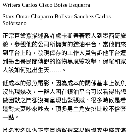
Writers Carlos Cisco Boise Esquerra
Stars Omar Chaparro Bolivar Sanchez Carlos
Solórzano
正宗巨齒鯊描述喬許盧卡斯帶著家人到墨西哥旅
遊，參觀他的公司所擁有的鑽油平台，當他們來
到平台上時，發現倖存的工作人員告訴他平台遭
到墨西哥民間傳說的怪物黑魔鯊攻擊，保羅和家
人該如何逃出生天……。
低成本的鯊魚電影，因為成本的關係基本上鯊魚
沒出現幾次，一群人困在鑽油平台可以看得出想
做困獸之鬥卻沒有呈現出緊張感，很多時候是看
這對夫妻吵來吵去，頂多男主角安排比較不俗套
一點。
片名取名叫做正宗巨齒鯊很容易跟傑森史塔森演