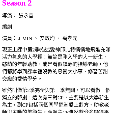
Season 2
導演： 張永善
編劇
演員： J-MIN 、 安政均 、 禹孝元
現正上課中第2季描述愛神邱比特悄悄地飛進充滿
活力氣息的大學裡！無論是剛入學的大一新生、
憨萌的年輕助教，或是看似鎮靜的指導老師，他
們都將學到課本裡沒教的戀愛大小事，修習苦甜
交織的愛情學分。
雖然叫做第2季完全與第一季無關，可以看做一個
獨立的韓劇，這次有三對CP，主要是以大學新生
為主，副CP包括兩個同學逐漸愛上對方、助教老
師與主動的美術生，明顯主CP雖然戲分多顯得平