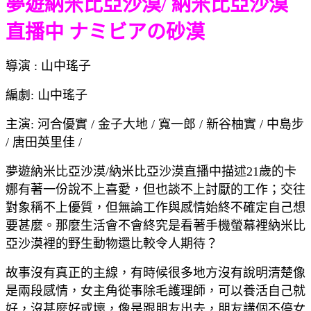
夢遊納米比亞沙漠/ 納米比亞沙漠
直播中 ナミビアの砂漠
導演 : 山中瑤子
編劇: 山中瑤子
主演: 河合優實 / 金子大地 / 寬一郎 / 新谷柚實 / 中島步
/ 唐田英里佳 /
夢遊納米比亞沙漠/納米比亞沙漠直播中描述21歲的卡
娜有著一份說不上喜愛，但也談不上討厭的工作；交往
對象稱不上優質，但無論工作與感情始終不確定自己想
要甚麼。那麼生活會不會終究是看著手機螢幕裡納米比
亞沙漠裡的野生動物還比較令人期待？
故事沒有真正的主線，有時候很多地方沒有說明清楚像
是兩段感情，女主角從事除毛護理師，可以養活自己就
好，沒甚麼好或壞，像是跟朋友出去，朋友講個不停女