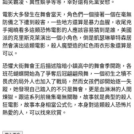
訕笑霸凌、異性競爭等等，幸好還有死黨安慰。
電影大多發生在舞會當天，角色們一個接著一個在毫無
防備之下遭到殺害，一些地方還算是暴力血腥，收尾兇
手揭曉看多這類恐怖電影的人應該容易猜到是誰，美國
派的克里斯克萊演出一個小角色，倒是凱瑟琳華特森居
然會演出這類電影，殺人魔塑造的紅色雨衣形象還算是
可以。
恐懼大街舞會王后描述陰暗小鎮高中的舞會季開跑，各
班花蝴蝶開始為了爭奪后冠翩翩飛舞，一個初生之犢不
畏虎的局外人也加入了戰局，然而女孩們卻開始逐一失
蹤，她發現自己踏入的不只是舞會，更是血淋淋的人間
煉獄。跟這系列前幾集毫無關聯，故事就是典型的殺人
狂電影，故事本身相當公式化，本身對這類殺人恐怖片
熱愛的人，可以找來欣賞。