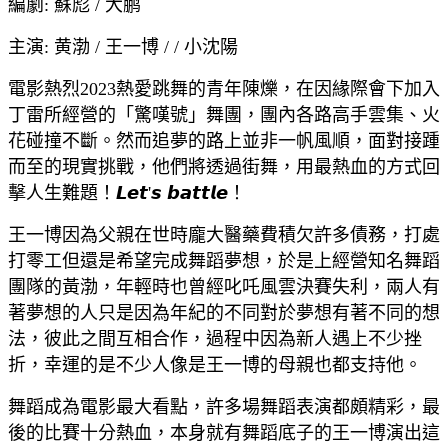
編劇: 蘇彪 / 大鹏
主演: 黄渤 / 王一博 / / 小沈陽
電影熱烈2023熱愛跳舞的青年陳爍，在因緣際會下加入
丁雷所經營的「驚嘆號」舞團，團內各路高手雲集、火
花碰撞不斷。然而追夢的路上並非一帆風順，面對接踵
而至的現實挑戰，他們將透過街舞，用最熱血的方式回
擊人生難題！𝙇𝙚𝙩'𝙨 𝙗𝙖𝙩𝙩𝙡𝙚！
王一博因為父親在世時龐大醫藥費積欠許多債務，打處
打零工但還是希望完成舞蹈夢想，於是上經營知名舞蹈
團隊的黃渤，年輕時也曾經叱吒風雲決賽失利，兩人有
著夢想的人只是因為年紀的不同對於夢想有著不同的想
法，彼此之間互相合作，過程中因為新人遇上不少挫
折，幸運的是不少人像是王一博的母親也都支持他。
舞蹈成為電影最大看點，許多場舞蹈表演都頗精彩，最
後的比賽十分熱血，本身就有舞蹈底子的王一博演出這