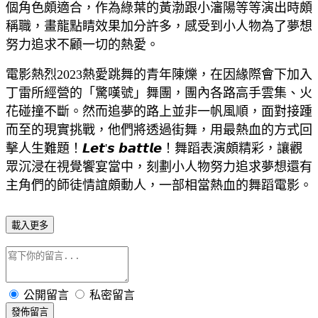
個角色頗適合，作為綠葉的黃渤跟小瀋陽等等演出時頗
稱職，畫龍點睛效果加分許多，感受到小人物為了夢想
努力追求不顧一切的熱愛。
電影熱烈2023熱愛跳舞的青年陳爍，在因緣際會下加入
丁雷所經營的「驚嘆號」舞團，團內各路高手雲集、火
花碰撞不斷。然而追夢的路上並非一帆風順，面對接踵
而至的現實挑戰，他們將透過街舞，用最熱血的方式回
擊人生難題！𝙇𝙚𝙩'𝙨 𝙗𝙖𝙩𝙩𝙡𝙚！舞蹈表演頗精彩，讓觀
眾沉浸在視覺饗宴當中，刻劃小人物努力追求夢想還有
主角們的師徒情誼頗動人，一部相當熱血的舞蹈電影。
載入更多
公開留言
私密留言
發佈留言